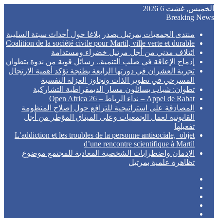
الخميس, غشت 6 2026
Breaking News
منتدى الجمعيات بمرتيل يصدر بلاغا حول أحداث سبتة السليبة
Coalition de la société civile pour Martil, ville verte et durable
ائتلاف مدني من أجل مرتيل خضراء ومستدامة
إدماج الإعاقة في صلب التنمية.. رسائل قوية من ندوة بتطوان
تجربة العشران في دورتها الرابعة بطنجة تؤكد أهمية الارتجال
المسرحي في تطوير الذات وتجاوز العزلة النفسية
تطوان: شباب يسائلون مسار الديمقراطية التشاركية
Appel de Rabat – نداء الرباط – Open Africa 26
المصادقة على استراتيجية للترافع حول إصلاح المنظومة
القانونية لعمل الجمعيات وعلى الميثاق المؤطر من أجل
تفعيلها
L’addiction et les troubles de la personne antisociale, objet
d’une rencontre scientifique à Martil
الإدمان واضطرابات الشخصية المعادية للمجتمع موضوع
تظاهرة علمية بمرتيل
Sidebar
Random
Article
Log
Instagram
In
YouTube