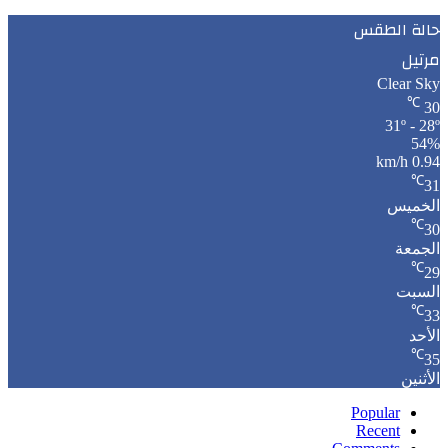
حالة الطقس
مرتيل
Clear Sky
℃
30
31º - 28º
54%
0.94 km/h
℃
31
الخميس
℃
30
الجمعة
℃
29
السبت
℃
33
الأحد
℃
35
الأثنين
Popular
Recent