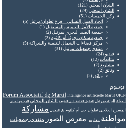
الشأن المحلي
(121)
الشأن المحلي
(29)
ركن الجمعيات
(51)
اتحاد العمل النسائي – فرع تطوان/مرتيل
(6)
جمعية الأمل للتنمية والمستقبل
(1)
جمعية الصيد البحري بمرتيل
(2)
جمعية سكان تجزئة أم كلثوم
(2)
مركز فضاءات الشمال للتنمية والشراكة
(5)
منتدى جمعيات مرتيل
(31)
فيديو
(24)
متابعات
(12)
مشاريع
(2)
وثائق
(2)
وثائق
(2)
الوسوم
Forum Associatif de Martil
intelligence artificielle
Martil
UICN
الشأن المحلي
أصيلة
البيئة بمرتيل
الحلول القائمة على الطبيعة
المجتمع المدني
مشاركة
المسرح العلاجي
تطوان
حي أم كلثوم
دار المقاول
مواطنة
معرض الصور
منتدى جمعيات
معارض