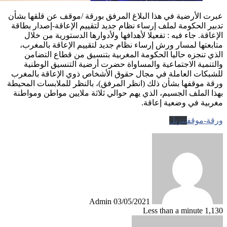
عبرت الأرضية في هذا البلاغ المرفق بورقة /موقف عن قلقها بشأن
تدبير الحكومة لملف إرساء نظام جديد لتقييم الإعاقة-إصدار بطاقة
الإعاقة. جاء فيه : تفعيلا لأهدافها ولأدوارها الدستورية من خلال
متابعتها لمسار ورش إرساء نظام جديد لتقييم الإعاقة بالمغرب،
الذي تنجزه حاليا الحكومة المغربية بتنسيق من قطاع التضامن
والتنمية الاجتماعية والمساواة حضرت أرضية التنسيق الوطنية
للشبكات العاملة في مجال حقوق الأشخاص ذوي الإعاقة بالمغرب
ورقة موقفها بشأن ذلك (انظر المرفق)، بالنظر للملابسات المحيطة
بهذا الملف الجسيم، الذي يهم حوالي ثلاثة ملايين مواطن ومواطنة
مغربية في وضعية إعاقة.
ورقة-موقف
تنزيل
Send
an
email
Admin
03/05/2021
Less than a minute
1,130