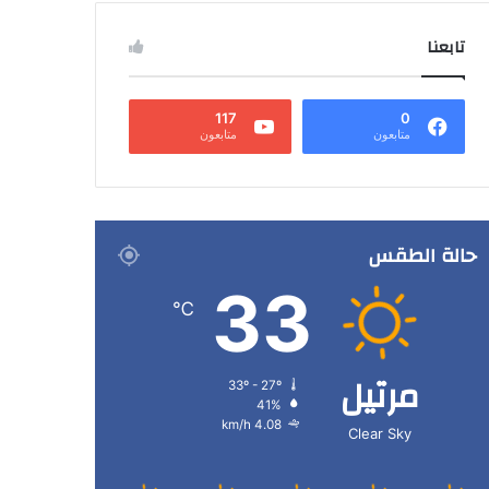
تابعنا
117
0
متابعون
متابعون
حالة الطقس
33
℃
مرتيل
33º - 27º
41%
4.08 km/h
Clear Sky