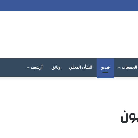
الجمعيات
فيديو
الشأن المحلي
وثائق
أرشيف
يون