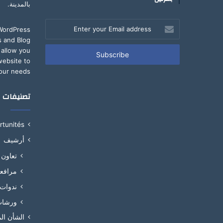
بالمدينة.
Enter
 WordPress
your
 and Blog
Email
 allow you
address
website to
our needs.
تصنيفات
ortunités
أرشيف
تعاون
مرافع
ندوات
ورشا
الشأن ال