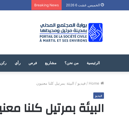
الخميس, غشت 6 2026
Breaking News
الرئيسية
من نحن؟
مشاريع
فرص
رأي
ركن 
Home
/
فيديو
/
البيئة بمرتيل كلنا معنيون
فيديو
البيئة بمرتيل كلنا معن