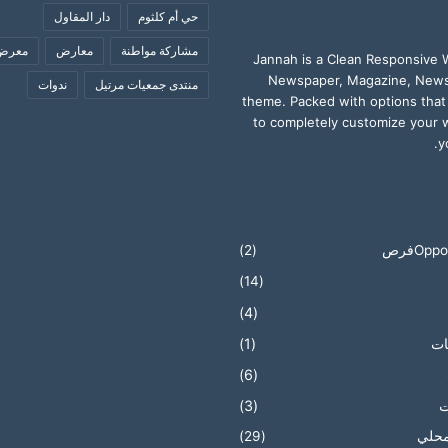
حي أم كلثوم
دار المقاول
مشاركة مواطنة
معارض
معرض 
Jannah is a Clean Responsive
Newspaper, Magazine, News
منتدى جمعيات مرتيل
ندوات
theme. Packed with options that
to completely customize your 
y
Oppفرص
(2)
(14)
(4)
ات
(1)
(6)
ت
(3)
محلي
(29)