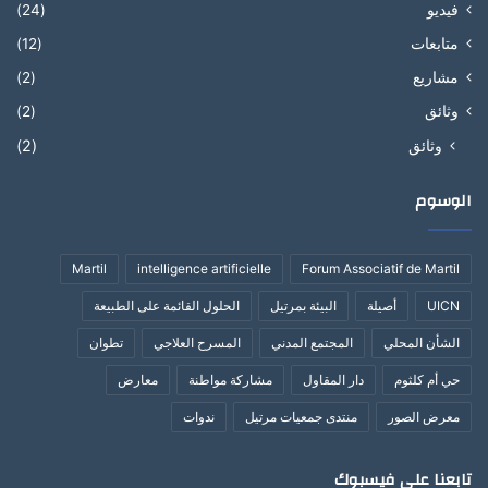
فيديو
(24)
متابعات
(12)
مشاريع
(2)
وثائق
(2)
وثائق
(2)
الوسوم
Martil
intelligence artificielle
Forum Associatif de Martil
UICN
أصيلة
البيئة بمرتيل
الحلول القائمة على الطبيعة
الشأن المحلي
المجتمع المدني
المسرح العلاجي
تطوان
حي أم كلثوم
دار المقاول
مشاركة مواطنة
معارض
معرض الصور
منتدى جمعيات مرتيل
ندوات
تابعنا على فيسبوك