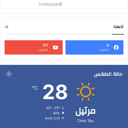
07/05/2026
تابعنا
117
0
متابعون
متابعون
حالة الطقس
28
℃
مرتيل
32º - 25º
60%
2.01 km/h
Clear Sky