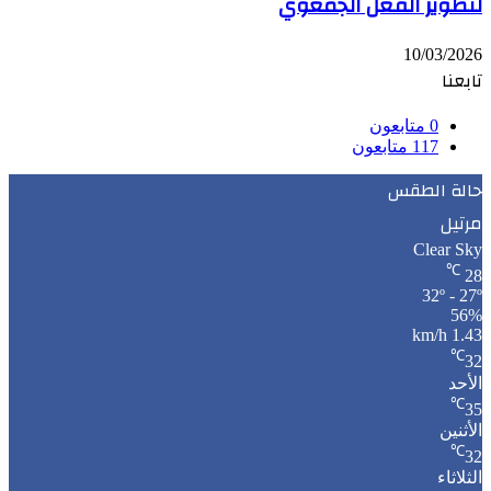
لتطوير الفعل الجمعوي
10/03/2026
تابعنا
0
متابعون
117
متابعون
حالة الطقس
مرتيل
Clear Sky
℃
28
32º - 27º
56%
1.43 km/h
℃
32
الأحد
℃
35
الأثنين
℃
32
الثلاثاء