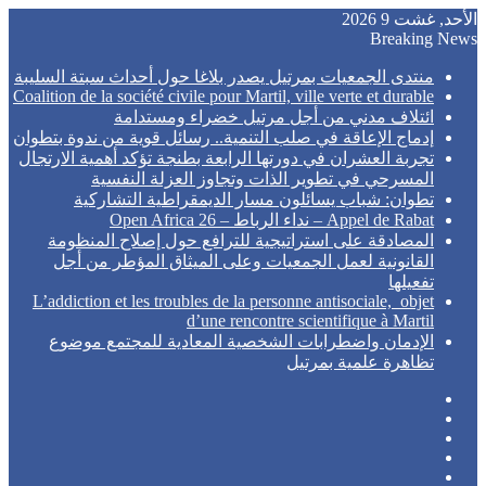
الأحد, غشت 9 2026
Breaking News
منتدى الجمعيات بمرتيل يصدر بلاغا حول أحداث سبتة السليبة
Coalition de la société civile pour Martil, ville verte et durable
ائتلاف مدني من أجل مرتيل خضراء ومستدامة
إدماج الإعاقة في صلب التنمية.. رسائل قوية من ندوة بتطوان
تجربة العشران في دورتها الرابعة بطنجة تؤكد أهمية الارتجال
المسرحي في تطوير الذات وتجاوز العزلة النفسية
تطوان: شباب يسائلون مسار الديمقراطية التشاركية
Appel de Rabat – نداء الرباط – Open Africa 26
المصادقة على استراتيجية للترافع حول إصلاح المنظومة
القانونية لعمل الجمعيات وعلى الميثاق المؤطر من أجل
تفعيلها
L’addiction et les troubles de la personne antisociale, objet
d’une rencontre scientifique à Martil
الإدمان واضطرابات الشخصية المعادية للمجتمع موضوع
تظاهرة علمية بمرتيل
Sidebar
Random
Article
Log
Instagram
In
YouTube