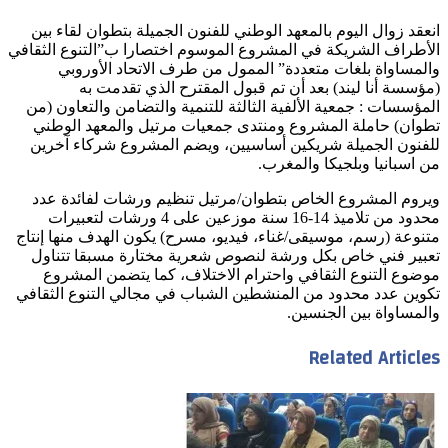
انعقد زوال اليوم بالمعهد الوطني للفنون الجميلة بتطوان لقاء بين
الأطراف الشريكة في المشروع الموسوم اختصارا ب”التنوع الثقافي
والمساواة بلغات متعددة” الممول من طرف الاتحاد الأوروبي
(مؤسسة أنا ليند) بعد أن تم قبول المقترح الذي تقدمت به
المؤسسات : جمعية الألفية الثالثة للتنمية والتضامن والتعاون (من
تطوان) حاملة المشروع ومنتدى جمعيات مرتيل والمعهد الوطني
للفنون الجميلة شريكين أساسيين، ويضم المشروع شركاء آخرين
من اسبانيا وبلجيكا والمغرب.
ويروم المشروع الخاص بتطوان/مرتيل تنظيم ورشات لفائدة عدد
محدود من تلاميذ 14-16 سنة موزعين على 4 ورشات لتعبيرات
متنوعة (رسم، موسيقى/غناء، فيديو، مسرح) يكون الهدف منها إنتاج
تعبير فني خاص بكل ورشة لنصوص شعرية مختارة مسبقا تتناول
موضوع التنوع الثقافي واحترام الاختلاف، كما يتضمن المشروع
تكوين عدد محدود من المنشطين الشباب في مجالي التنوع الثقافي
والمساواة بين الجنسين.
Related Articles