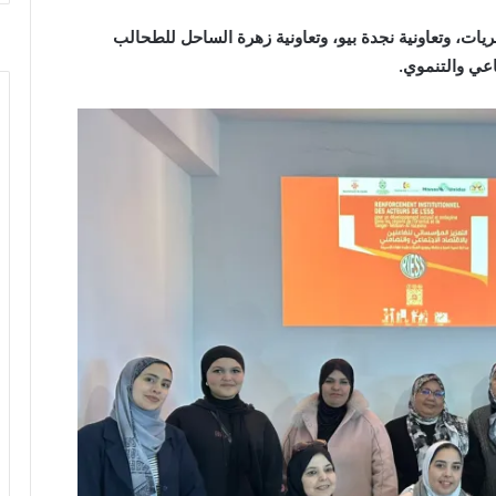
ات، وتعاونية نجدة بيو، وتعاونية زهرة الساحل للطحالب
عي والتنموي.