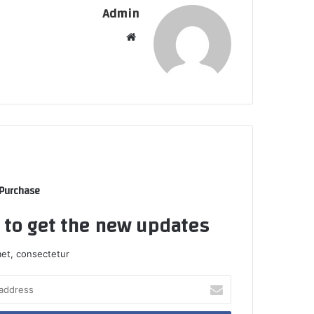
Admin
Website
 Purchase
t to get the new updates!
et, consectetur.
Enter
your
Email