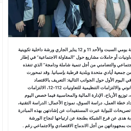
حتضن مقر المنتدى بمركز الأندلس للمبادرات الجمعوية بومي السبت والأحد 11 و 12 يناير الجاري ورشة داخلية تكوينية
اونيات أو حاملات مشاريع حول “المقاولة الاجتماعية” في إطار
اجتماعي والتضامني من أجل تنمية شاملة ودامجة” الذي تنفذه
من جمعية أيادي متحدة وبلدية قرطبة بإسبانيا. وقد تمحورت
 اليوم الأول حول الجوانب التالية: التعريف بالاقتصاد
الاجتماعي والتضامني والمقاولة الاجتماعية، الإطار القانوني والالتزامات التنظيمية للتعاونيات 112-12، الالتزامات
 توزيع الأرباح، الإدارة المالية والمحاسبية فيما خصص اليوم
د خطة العمل، دراسة السوق، نموذج الأعمال: الدراسة التقنية،
تصريحات للبوابة
عبرت المستفيدات عن إشادتهن بهذه المبادرة
ابة هدى عن فرع الشبكة بطنجة
عن ارتياحها
لنجاح الورشة
هت بمجهوداتهن من أجل الاندماج الاقتصادي والاجتماعي رغم .