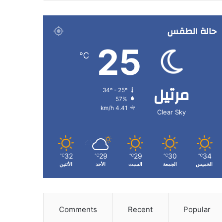
حالة الطقس
25
℃
مرتيل
34º - 25º
57%
4.41 km/h
Clear Sky
32
29
29
30
34
℃
℃
℃
℃
℃
الخميس
الجمعة
السبت
الأحد
الأثنين
Comments
Recent
Popular