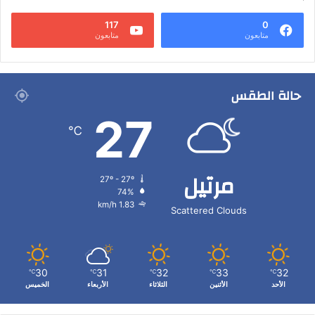
117
0
متابعون
متابعون
حالة الطقس
27
℃
مرتيل
27º - 27º
74%
1.83 km/h
Scattered Clouds
30
31
32
33
32
℃
℃
℃
℃
℃
الأحد
الأثنين
الثلاثاء
الأربعاء
الخميس