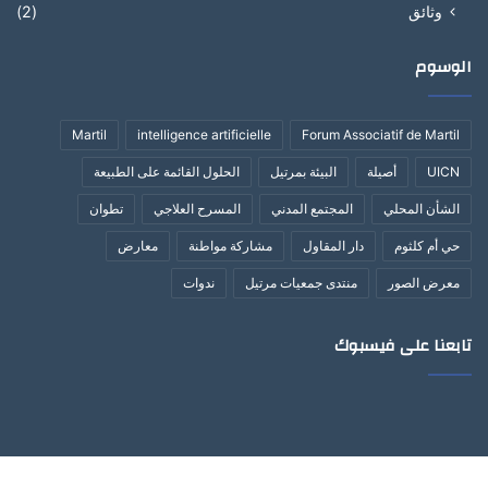
وثائق
(2)
الوسوم
Martil
intelligence artificielle
Forum Associatif de Martil
UICN
أصيلة
البيئة بمرتيل
الحلول القائمة على الطبيعة
الشأن المحلي
المجتمع المدني
المسرح العلاجي
تطوان
حي أم كلثوم
دار المقاول
مشاركة مواطنة
معارض
معرض الصور
منتدى جمعيات مرتيل
ندوات
تابعنا على فيسبوك