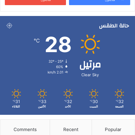
حالة الطقس
28
℃
مرتيل
32º - 25º
60%
2.01 km/h
Clear Sky
31
33
32
30
32
℃
℃
℃
℃
℃
الجمعة
السبت
الأحد
الأثنين
الثلاثاء
Comments
Recent
Popular