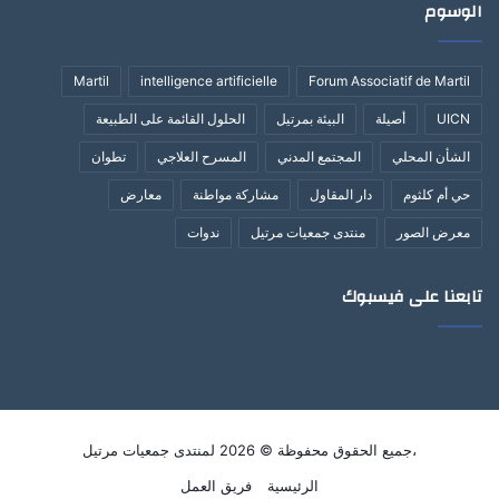
الوسوم
Martil
intelligence artificielle
Forum Associatif de Martil
UICN
أصيلة
البيئة بمرتيل
الحلول القائمة على الطبيعة
الشأن المحلي
المجتمع المدني
المسرح العلاجي
تطوان
حي أم كلثوم
دار المقاول
مشاركة مواطنة
معارض
معرض الصور
منتدى جمعيات مرتيل
ندوات
تابعنا على فيسبوك
،جميع الحقوق محفوظة © 2026 لمنتدى جمعيات مرتيل
الرئيسية
فريق العمل