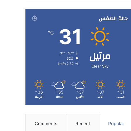
حالة الطقس
31
℃
مرتيل
31º - 27º
52%
2.52 km/h
Clear Sky
36
35
37
37
31
℃
℃
℃
℃
℃
السبت
الأحد
الأثنين
الثلاثاء
الأربعاء
Comments
Recent
Popular