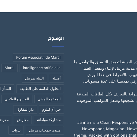
الوسوم
Forum Associatif de Martil
ه البوابة لتعميق التنسيق والتواصل ما
Martil
intelligence artificielle
مدينة مرتيل لإغناء وتفعيل العمل
نهيب بالانخراط في هذا الورش
أصيلة
البيئة بمرتيل
قي بمدينتنا على عدة مستويات.
الحلول القائمة على الطبيعة
الشأن ا
بوابة بالتعريف بكل الطاقات المبدعة
المجتمع المدني
المسرح العلاجي
 تشجيعها وصقل المواهب الموجودة
حي أم كلثوم
دار المقاول
مشاركة مواطنة
معارض
معرض 
Jannah is a Clean Responsive
Newspaper, Magazine, News
منتدى جمعيات مرتيل
ندوات
theme. Packed with options that