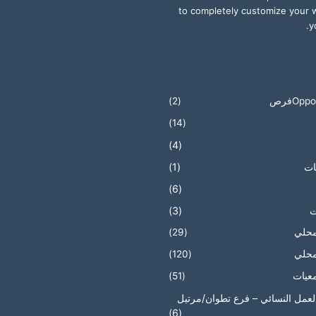
to completely customize your 
y
Oppفرص
(2)
(14)
(4)
ات
(1)
(6)
ت
(3)
محلي
(29)
محلي
(120)
عيات
(51)
العمل النسائي – فرع تطوان/مرتيل
(6)