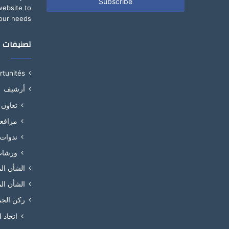
address
website to
our needs.
تصنيفات
ortunités
أرشيف
تعاون
مرافع
ندوات
ورشا
الشأن ال
الشأن ال
ركن الجم
اتحاد 