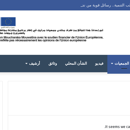
ب التنمية.. رسائل قوية من ندوة بتطوان
الجمعيات
فيديو
الشأن المحلي
وثائق
أرشيف
It seems we can