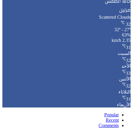
حالة الطقس
مرتيل
Scattered Clouds
℃
32
32º - 27º
63%
2.35 km/h
℃
31
السبت
℃
32
الأحد
℃
33
الأثنين
℃
32
الثلاثاء
℃
31
الأربعاء
Popular
Recent
Comments