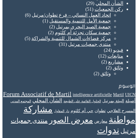
الشأن المحلي
(29)
ركن الجمعيات
(51)
اتحاد العمل النسائي – فرع تطوان/مرتيل
(6)
جمعية الأمل للتنمية والمستقبل
(1)
جمعية الصيد البحري بمرتيل
(2)
جمعية سكان تجزئة أم كلثوم
(2)
مركز فضاءات الشمال للتنمية والشراكة
(5)
منتدى جمعيات مرتيل
(31)
فيديو
(24)
متابعات
(12)
مشاريع
(2)
وثائق
(2)
وثائق
(2)
الوسوم
Forum Associatif de Martil
intelligence artificielle
Martil
UICN
الشأن المحلي
أصيلة
البيئة بمرتيل
الحلول القائمة على الطبيعة
المجتمع المدني
مشاركة
المسرح العلاجي
تطوان
حي أم كلثوم
دار المقاول
مواطنة
معرض الصور
منتدى جمعيات
معارض
ندوات
مرتيل