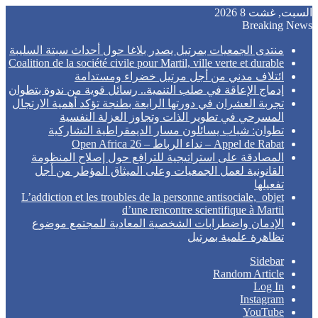
السبت, غشت 8 2026
Breaking News
منتدى الجمعيات بمرتيل يصدر بلاغا حول أحداث سبتة السليبة
Coalition de la société civile pour Martil, ville verte et durable
ائتلاف مدني من أجل مرتيل خضراء ومستدامة
إدماج الإعاقة في صلب التنمية.. رسائل قوية من ندوة بتطوان
تجربة العشران في دورتها الرابعة بطنجة تؤكد أهمية الارتجال
المسرحي في تطوير الذات وتجاوز العزلة النفسية
تطوان: شباب يسائلون مسار الديمقراطية التشاركية
Appel de Rabat – نداء الرباط – Open Africa 26
المصادقة على استراتيجية للترافع حول إصلاح المنظومة
القانونية لعمل الجمعيات وعلى الميثاق المؤطر من أجل
تفعيلها
L’addiction et les troubles de la personne antisociale, objet
d’une rencontre scientifique à Martil
الإدمان واضطرابات الشخصية المعادية للمجتمع موضوع
تظاهرة علمية بمرتيل
Sidebar
Random Article
Log In
Instagram
YouTube