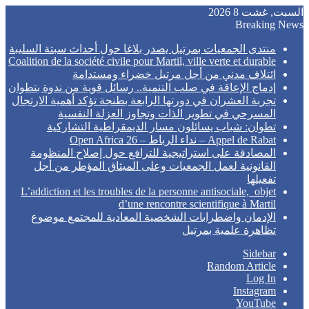
السبت, غشت 8 2026
Breaking News
منتدى الجمعيات بمرتيل يصدر بلاغا حول أحداث سبتة السليبة
Coalition de la société civile pour Martil, ville verte et durable
ائتلاف مدني من أجل مرتيل خضراء ومستدامة
إدماج الإعاقة في صلب التنمية.. رسائل قوية من ندوة بتطوان
تجربة العشران في دورتها الرابعة بطنجة تؤكد أهمية الارتجال
المسرحي في تطوير الذات وتجاوز العزلة النفسية
تطوان: شباب يسائلون مسار الديمقراطية التشاركية
Appel de Rabat – نداء الرباط – Open Africa 26
المصادقة على استراتيجية للترافع حول إصلاح المنظومة
القانونية لعمل الجمعيات وعلى الميثاق المؤطر من أجل
تفعيلها
L’addiction et les troubles de la personne antisociale, objet
d’une rencontre scientifique à Martil
الإدمان واضطرابات الشخصية المعادية للمجتمع موضوع
تظاهرة علمية بمرتيل
Sidebar
Random Article
Log In
Instagram
YouTube