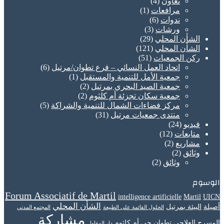
تعاون
(4)
مرافعات
(1)
ندوات
(6)
ورشات
(3)
الشأن المحلي
(29)
الشأن المحلي
(121)
ركن الجمعيات
(51)
اتحاد العمل النسائي – فرع تطوان/مرتيل
(6)
جمعية الأمل للتنمية والمستقبل
(1)
جمعية الصيد البحري بمرتيل
(2)
جمعية سكان تجزئة أم كلثوم
(2)
مركز فضاءات الشمال للتنمية والشراكة
(5)
منتدى جمعيات مرتيل
(31)
فيديو
(24)
متابعات
(12)
مشاريع
(2)
وثائق
(2)
وثائق
(2)
الوسوم
Forum Associatif de Martil
intelligence artificielle
Martil
UICN
الشأن المحلي
أصيلة
البيئة بمرتيل
الحلول القائمة على الطبيعة
المجتمع المدني
مشاركة
المسرح العلاجي
تطوان
حي أم كلثوم
دار المقاول