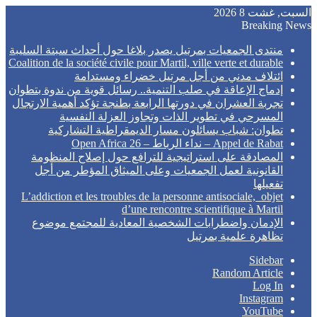
السبت, غشت 8 2026
Breaking News
منتدى الجمعيات بمرتيل يصدر بلاغا حول أحداث سبتة السليبة
Coalition de la société civile pour Martil, ville verte et durable
ائتلاف مدني من أجل مرتيل خضراء ومستدامة
إدماج الإعاقة في صلب التنمية.. رسائل قوية من ندوة بتطوان
تجربة العشران في دورتها الرابعة بطنجة تؤكد أهمية الارتجال
المسرحي في تطوير الذات وتجاوز العزلة النفسية
تطوان: شباب يسائلون مسار الديمقراطية التشاركية
Appel de Rabat – نداء الرباط – Open Africa 26
المصادقة على استراتيجية للترافع حول إصلاح المنظومة
القانونية لعمل الجمعيات وعلى الميثاق المؤطر من أجل
تفعيلها
L’addiction et les troubles de la personne antisociale, objet
d’une rencontre scientifique à Martil
الإدمان واضطرابات الشخصية المعادية للمجتمع موضوع
تظاهرة علمية بمرتيل
Sidebar
Random Article
Log In
Instagram
YouTube