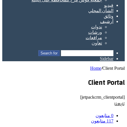
فيديو
الشأن المحلي
وثائق
أرشيف
ندوات
ورشات
مرافعات
تعاون
Search for
Sidebar
Home
/
Client Portal
Client Portal
[jetpackcrm_clientportal]
تابعنا
0
متابعون
117
متابعون