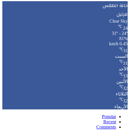
حالة الطقس
مرتيل
Clear Sky
℃
24
31º - 24º
81%
0.45 km/h
℃
31
السبت
℃
31
الأحد
℃
33
الأثنين
℃
32
الثلاثاء
℃
32
الأربعاء
Popular
Recent
Comments