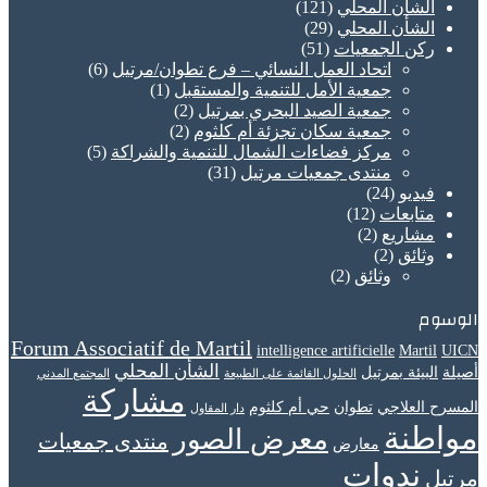
الشأن المحلي
(121)
الشأن المحلي
(29)
ركن الجمعيات
(51)
اتحاد العمل النسائي – فرع تطوان/مرتيل
(6)
جمعية الأمل للتنمية والمستقبل
(1)
جمعية الصيد البحري بمرتيل
(2)
جمعية سكان تجزئة أم كلثوم
(2)
مركز فضاءات الشمال للتنمية والشراكة
(5)
منتدى جمعيات مرتيل
(31)
فيديو
(24)
متابعات
(12)
مشاريع
(2)
وثائق
(2)
وثائق
(2)
الوسوم
Forum Associatif de Martil
intelligence artificielle
Martil
UICN
الشأن المحلي
أصيلة
البيئة بمرتيل
الحلول القائمة على الطبيعة
المجتمع المدني
مشاركة
المسرح العلاجي
تطوان
حي أم كلثوم
دار المقاول
مواطنة
معرض الصور
منتدى جمعيات
معارض
ندوات
مرتيل