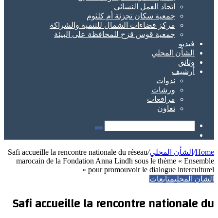
Safi acc
maroc
Safi