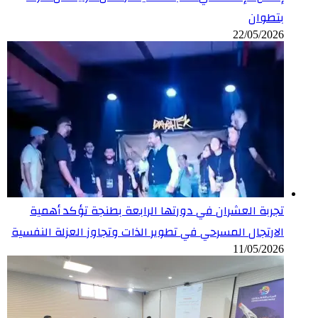
مية
النفسية