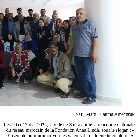
Les 16 et
du rése
Ensemb