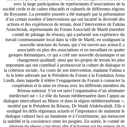
ave
société c
du Royau
d’un ce
actions
Amechr
com
travail 
a
group
c
importa
la cohés
lu la l
Lindh, d
coop
R
intel
dialogue
modéré
soulign
dialogu
la stabil
pilot