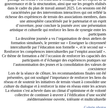
gouverna
dans 
car
richess
arti
for
inte
Renforce
Ce thème 
l’
Lors 
présen
réseau e
culture 
La réun
c