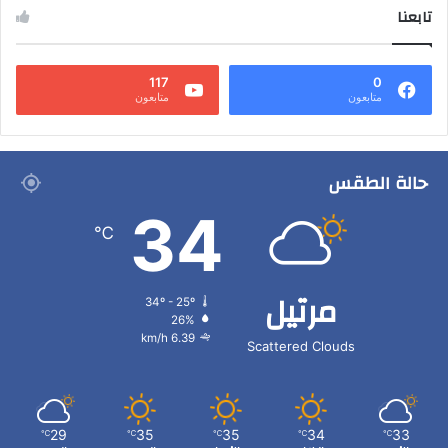
تابعنا
117
0
متابعون
متابعون
حالة الطقس
34
℃
مرتيل
34º - 25º
26%
6.39 km/h
Scattered Clouds
29
35
35
34
33
℃
℃
℃
℃
℃