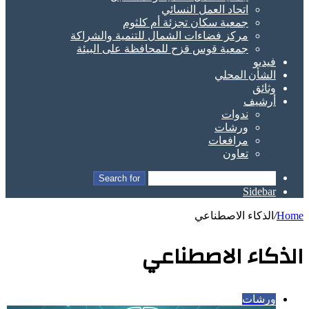
اتحاد العمل النسائي
جمعية سكان تجزئة أم كلثوم
مركز فضاءات الشمال للتنمية والشراكة
جمعية قوس قزح للمحافظة على البيئة
فيديو
الشأن المحلي
وثائق
أرشيف
ندوات
ورشات
مرافعات
تعاون
Search for
Sidebar
Home
/
الذكاء الاصطناعي
الذكاء الاصطناعي
ورشات