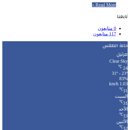
Read More »
تابعنا
0
متابعون
117
متابعون
حالة الطقس
مرتيل
Clear Sky
℃
24
31º - 23º
83%
1.03 km/h
℃
31
السبت
℃
31
الأحد
℃
33
الأثنين
℃
32