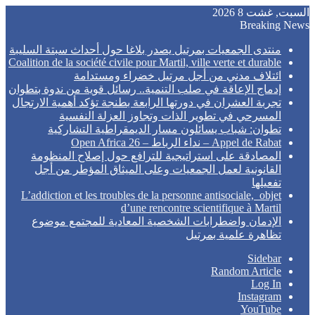
السبت, غشت 8 2026
Breaking News
منتدى الجمعيات بمرتيل يصدر بلاغا حول أحداث سبتة السليبة
Coalition de la société civile pour Martil, ville verte et durable
ائتلاف مدني من أجل مرتيل خضراء ومستدامة
إدماج الإعاقة في صلب التنمية.. رسائل قوية من ندوة بتطوان
تجربة العشران في دورتها الرابعة بطنجة تؤكد أهمية الارتجال
المسرحي في تطوير الذات وتجاوز العزلة النفسية
تطوان: شباب يسائلون مسار الديمقراطية التشاركية
Appel de Rabat – نداء الرباط – Open Africa 26
المصادقة على استراتيجية للترافع حول إصلاح المنظومة
القانونية لعمل الجمعيات وعلى الميثاق المؤطر من أجل
تفعيلها
L’addiction et les troubles de la personne antisociale, objet
d’une rencontre scientifique à Martil
الإدمان واضطرابات الشخصية المعادية للمجتمع موضوع
تظاهرة علمية بمرتيل
Sidebar
Random Article
Log In
Instagram
YouTube