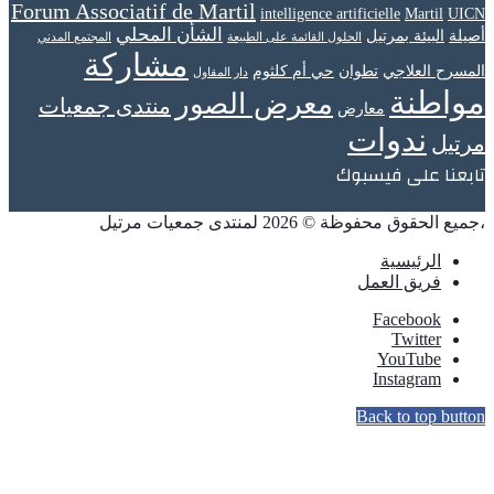
Forum Associatif de Martil
intelligence artificielle
Martil
UICN
الشأن المحلي
أصيلة
البيئة بمرتيل
الحلول القائمة على الطبيعة
المجتمع المدني
مشاركة
المسرح العلاجي
تطوان
حي أم كلثوم
دار المقاول
مواطنة
معرض الصور
منتدى جمعيات
معارض
ندوات
مرتيل
تابعنا على فيسبوك
،جميع الحقوق محفوظة © 2026 لمنتدى جمعيات مرتيل
الرئيسية
فريق العمل
Facebook
Twitter
YouTube
Instagram
Back to top button