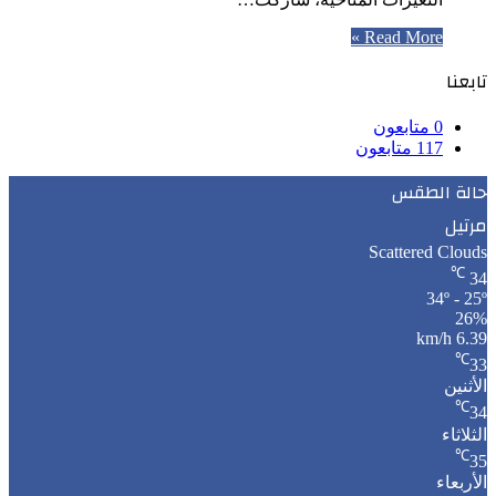
Read More »
تابعنا
0
متابعون
117
متابعون
حالة الطقس
مرتيل
Scattered Clouds
℃
34
34º - 25º
26%
6.39 km/h
℃
33
الأثنين
℃
34
الثلاثاء
℃
35
الأربعاء