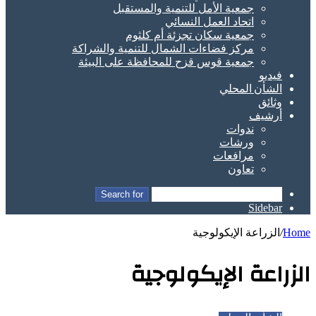
جمعية الأمل للتنمية والمستقبل
اتحاد العمل النسائي
جمعية سكان تجزئة أم كلثوم
مركز فضاءات الشمال للتنمية والشراكة
جمعية قوس قزح للمحافظة على البيئة
فيديو
الشأن المحلي
وثائق
أرشيف
ندوات
ورشات
مرافعات
تعاون
Search for
Sidebar
Home
/
الزراعة الإيكولوجية
الزراعة الإيكولوجية