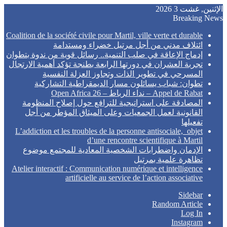
الإثنين, غشت 3 2026
Breaking News
Coalition de la société civile pour Martil, ville verte et durable
ائتلاف مدني من أجل مرتيل خضراء ومستدامة
إدماج الإعاقة في صلب التنمية.. رسائل قوية من ندوة بتطوان
تجربة العشران في دورتها الرابعة بطنجة تؤكد أهمية الارتجال
المسرحي في تطوير الذات وتجاوز العزلة النفسية
تطوان: شباب يسائلون مسار الديمقراطية التشاركية
Appel de Rabat – نداء الرباط – Open Africa 26
المصادقة على استراتيجية للترافع حول إصلاح المنظومة
القانونية لعمل الجمعيات وعلى الميثاق المؤطر من أجل
تفعيلها
L’addiction et les troubles de la personne antisociale, objet
d’une rencontre scientifique à Martil
الإدمان واضطرابات الشخصية المعادية للمجتمع موضوع
تظاهرة علمية بمرتيل
Atelier interactif : Communication numérique et intelligence
artificielle au service de l’action associative
Sidebar
Random Article
Log In
Instagram