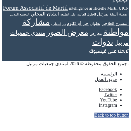
Forum Associatif de Martil
intelligence artificielle
Martil
UICN
الشأن المحلي
أصيلة
البيئة بمرتيل
الحلول القائمة على الطبيعة
المجتمع المدني
مشاركة
المسرح العلاجي
تطوان
حي أم كلثوم
دار المقاول
مواطنة
معرض الصور
منتدى جمعيات
معارض
ندوات
مرتيل
تابعنا على فيسبوك
،جميع الحقوق محفوظة © 2026 لمنتدى جمعيات مرتيل
الرئيسية
فريق العمل
Facebook
Twitter
YouTube
Instagram
Back to top button