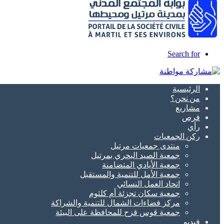
Search for
الرئيسية
من نحن؟
مشاريع
فرص
رأي
ركن الجمعيات
منتدى جمعيات مرتيل
جمعية الصيد البحري بمرتيل
جمعية الأيادي المتضامنة
جمعية الأمل للتنمية والمستقبل
اتحاد العمل النسائي
جمعية سكان تجزئة أم كلثوم
مركز فضاءات الشمال للتنمية والشراكة
جمعية قوس قزح للمحافظة على البيئة
فيديو