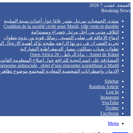
الجمعة, غشت 7 2026
Breaking News
منتدى الجمعيات بمرتيل يصدر بلاغا حول أحداث سبتة السليبة
Coalition de la société civile pour Martil, ville verte et durable
ائتلاف مدني من أجل مرتيل خضراء ومستدامة
إدماج الإعاقة في صلب التنمية.. رسائل قوية من ندوة بتطوان
تجربة العشران في دورتها الرابعة بطنجة تؤكد أهمية الارتجال ا
تطوان: شباب يسائلون مسار الديمقراطية التشاركية
Appel de Rabat – نداء الرباط – Open Africa 26
المصادقة على استراتيجية للترافع حول إصلاح المنظومة القانون
 personne antisociale, objet d’une rencontre scientifique à Martil
الإدمان واضطرابات الشخصية المعادية للمجتمع موضوع تظاهرة
Sidebar
Random Article
Log In
Instagram
YouTube
Twitter
Facebook
Menu