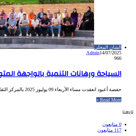
الشأن المحلي
Admin
14/07/2025
966
السياحة ورهانات التنمية بالواجهة ال
حفصة أعبود انعقدت مساء الأربعاء 09 يوليوز 2025 بالمركز الثقافي إكليل بتطوان، ندوة علمية في موضوع السياحة ورهانات التنمية بالواجهة…
Read More »
تابعنا
0
متابعون
117
متابعون