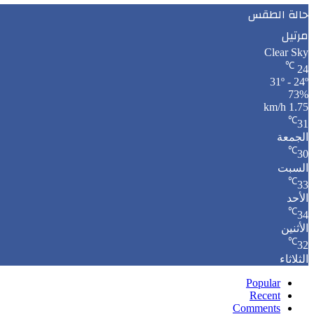
حالة الطقس
مرتيل
Clear Sky
℃
24
31º - 24º
73%
1.75 km/h
℃
31
الجمعة
℃
30
السبت
℃
33
الأحد
℃
34
الأثنين
℃
32
الثلاثاء
Popular
Recent
Comments