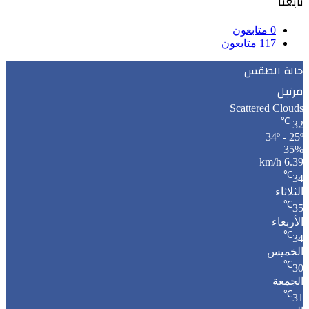
تابعنا
0
متابعون
117
متابعون
حالة الطقس
مرتيل
Scattered Clouds
℃
32
34º - 25º
35%
6.39 km/h
℃
34
الثلاثاء
℃
35
الأربعاء
℃
34
الخميس
℃
30
الجمعة
℃
31