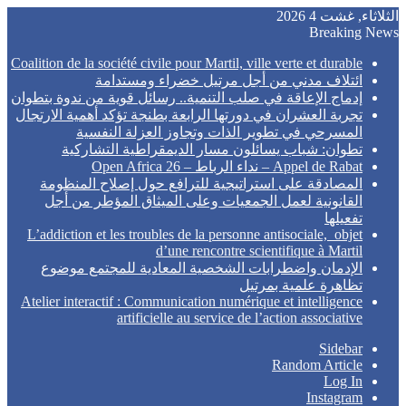
الثلاثاء, غشت 4 2026
Breaking News
Coalition de la société civile pour Martil, ville verte et durable
ائتلاف مدني من أجل مرتيل خضراء ومستدامة
إدماج الإعاقة في صلب التنمية.. رسائل قوية من ندوة بتطوان
تجربة العشران في دورتها الرابعة بطنجة تؤكد أهمية الارتجال
المسرحي في تطوير الذات وتجاوز العزلة النفسية
تطوان: شباب يسائلون مسار الديمقراطية التشاركية
Appel de Rabat – نداء الرباط – Open Africa 26
المصادقة على استراتيجية للترافع حول إصلاح المنظومة
القانونية لعمل الجمعيات وعلى الميثاق المؤطر من أجل
تفعيلها
L’addiction et les troubles de la personne antisociale, objet
d’une rencontre scientifique à Martil
الإدمان واضطرابات الشخصية المعادية للمجتمع موضوع
تظاهرة علمية بمرتيل
Atelier interactif : Communication numérique et intelligence
artificielle au service de l’action associative
Sidebar
Random Article
Log In
Instagram