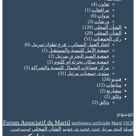
تعاون
(4)
مرافعات
(1)
ندوات
(6)
ورشات
(3)
الشأن المحلي
(120)
الشأن المحلي
(29)
ركن الجمعيات
(51)
اتحاد العمل النسائي – فرع تطوان/مرتيل
(6)
جمعية الأمل للتنمية والمستقبل
(1)
جمعية الصيد البحري بمرتيل
(2)
جمعية سكان تجزئة أم كلثوم
(2)
مركز فضاءات الشمال للتنمية والشراكة
(5)
منتدى جمعيات مرتيل
(31)
فيديو
(24)
متابعات
(12)
مشاريع
(2)
وثائق
(2)
وثائق
(2)
الوسوم
Forum Associatif de Martil
intelligence artificielle
Martil
UICN
الشأن المحلي
أصيلة
البيئة بمرتيل
الحلول القائمة على الطبيعة
المجتمع المدني