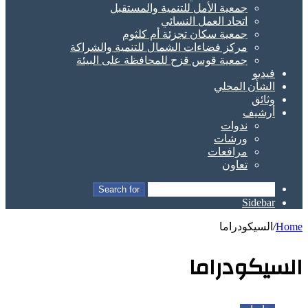
جمعية الأمل للتنمية والمستقبل
اتحاد العمل النسائي
جمعية سكان تجزئة أم كلثوم
مركز فضاءات الشمال للتنمية والشراكة
جمعية قوس قزح للمحافظة على البيئة
فيديو
الشأن المحلي
وثائق
أرشيف
ندوات
ورشات
مرافعات
تعاون
Search for
Sidebar
Home
/
السيكودراما
السيكودراما