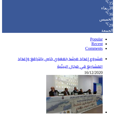
℃
35
الأربعاء
℃
36
الخميس
℃
29
الجمعة
Popular
Recent
Comments
مشروع إعداد مرشد جمعوي خاص بالترافع وإعداد
المشاريع في مجال البيئية
16/12/2020