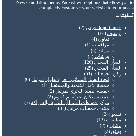
News and Blog theme. Packed with options that allow you to
completely customize your website to your needs.
تصنيفات
Opportunitésفرص
(2)
أرشيف
(14)
تعاون
(4)
مرافعات
(1)
ندوات
(6)
ورشات
(3)
الشأن المحلي
(120)
الشأن المحلي
(29)
ركن الجمعيات
(51)
اتحاد العمل النسائي – فرع تطوان/مرتيل
(6)
جمعية الأمل للتنمية والمستقبل
(1)
جمعية الصيد البحري بمرتيل
(2)
جمعية سكان تجزئة أم كلثوم
(2)
مركز فضاءات الشمال للتنمية والشراكة
(5)
منتدى جمعيات مرتيل
(31)
فيديو
(24)
متابعات
(12)
مشاريع
(2)
وثائق
(2)