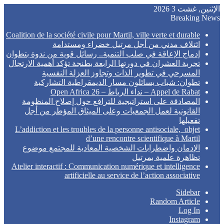
الإثنين, غشت 3 2026
Breaking News
Coalition de la société civile pour Martil, ville verte et durable
ائتلاف مدني من أجل مرتيل خضراء ومستدامة
إدماج الإعاقة في صلب التنمية.. رسائل قوية من ندوة بتطوان
تجربة العشران في دورتها الرابعة بطنجة تؤكد أهمية الارتجال
المسرحي في تطوير الذات وتجاوز العزلة النفسية
تطوان: شباب يسائلون مسار الديمقراطية التشاركية
Appel de Rabat – نداء الرباط – Open Africa 26
المصادقة على استراتيجية للترافع حول إصلاح المنظومة
القانونية لعمل الجمعيات وعلى الميثاق المؤطر من أجل
تفعيلها
L’addiction et les troubles de la personne antisociale, objet
d’une rencontre scientifique à Martil
الإدمان واضطرابات الشخصية المعادية للمجتمع موضوع
تظاهرة علمية بمرتيل
Atelier interactif : Communication numérique et intelligence
artificielle au service de l’action associative
Sidebar
Random Article
Log In
Instagram