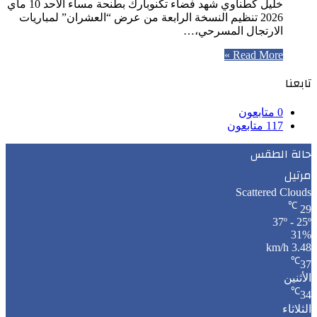
خليل كطناوي شهد فضاء تكنوبارك بطنحة مساء الأحد 10 ماي
2026 تنظيم النسخة الرابعة من عرض “العشران” لمباريات
الارتجال المسرحي،…
Read More »
تابعنا
0
متابعون
117
متابعون
حالة الطقس
مرتيل
Scattered Clouds
℃
29
37º - 25º
31%
3.48 km/h
℃
37
الأثنين
℃
34
الثلاثاء