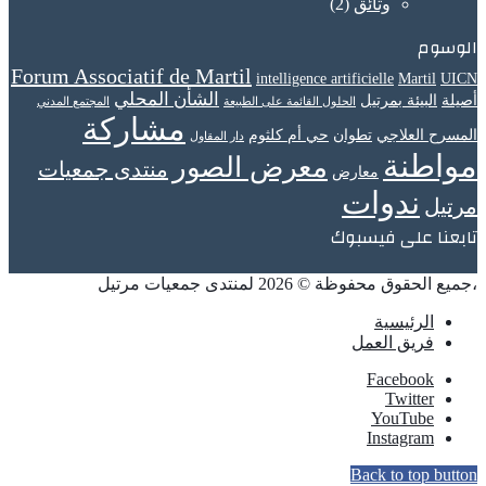
وثائق
(2)
الوسوم
Forum Associatif de Martil
intelligence artificielle
Martil
UICN
الشأن المحلي
أصيلة
البيئة بمرتيل
الحلول القائمة على الطبيعة
المجتمع المدني
مشاركة
المسرح العلاجي
تطوان
حي أم كلثوم
دار المقاول
مواطنة
معرض الصور
منتدى جمعيات
معارض
ندوات
مرتيل
تابعنا على فيسبوك
،جميع الحقوق محفوظة © 2026 لمنتدى جمعيات مرتيل
الرئيسية
فريق العمل
Facebook
Twitter
YouTube
Instagram
Back to top button