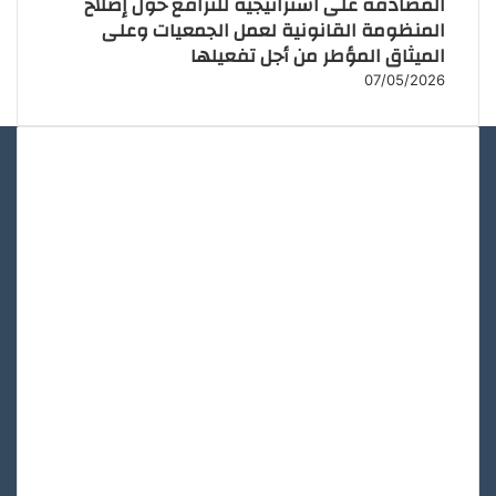
المصادقة على استراتيجية للترافع حول إصلاح
المنظومة القانونية لعمل الجمعيات وعلى
الميثاق المؤطر من أجل تفعيلها
07/05/2026
الأكثر مشاهدة
16/12/2020
مشروع إعداد مرشد جمعوي خاص
بالترافع وإعداد المشاريع في مجال
البيئية
16/12/2020
ملخص عن مجريات ندوة الصيد
التقليدي
16/12/2020
ردود المحاضرين في ندوة الصيد
التقليدي بمرتيل