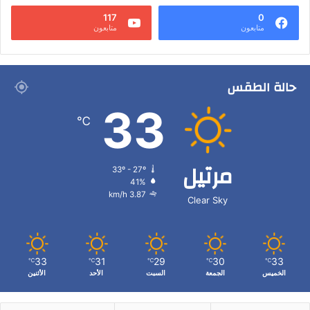
117
0
متابعون
متابعون
حالة الطقس
33
℃
مرتيل
33º - 27º
41%
3.87 km/h
Clear Sky
33
31
29
30
33
℃
℃
℃
℃
℃
الخميس
الجمعة
السبت
الأحد
الأثنين