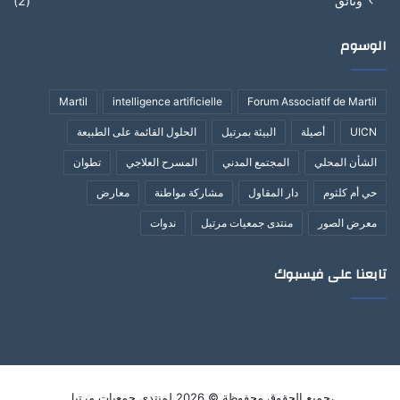
وثائق
(2)
الوسوم
Martil
intelligence artificielle
Forum Associatif de Martil
UICN
أصيلة
البيئة بمرتيل
الحلول القائمة على الطبيعة
الشأن المحلي
المجتمع المدني
المسرح العلاجي
تطوان
حي أم كلثوم
دار المقاول
مشاركة مواطنة
معارض
معرض الصور
منتدى جمعيات مرتيل
ندوات
تابعنا على فيسبوك
،جميع الحقوق محفوظة © 2026 لمنتدى جمعيات مرتيل