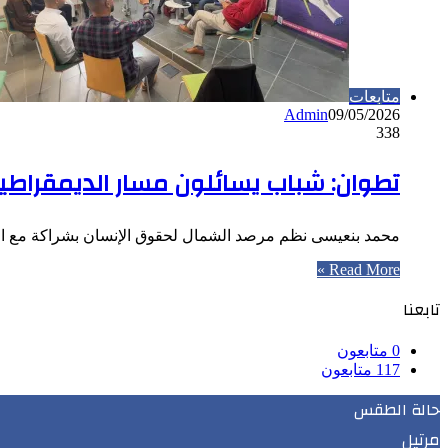
متابعات
Admin
09/05/2026
338
تطوان: شباب يسائلون مسار الديمقراطية
محمد بنعيسى نظم مرصد الشمال لحقوق الإنسان بشراكة مع الوز
Read More »
تابعنا
0
متابعون
117
متابعون
حالة الطقس
مرتيل