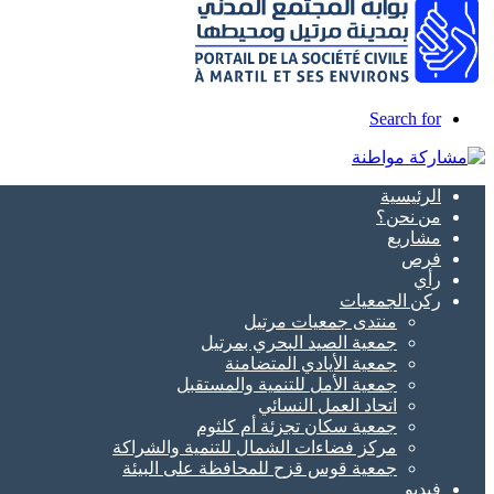
Search for
الرئيسية
من نحن؟
مشاريع
فرص
رأي
ركن الجمعيات
منتدى جمعيات مرتيل
جمعية الصيد البحري بمرتيل
جمعية الأيادي المتضامنة
جمعية الأمل للتنمية والمستقبل
اتحاد العمل النسائي
جمعية سكان تجزئة أم كلثوم
مركز فضاءات الشمال للتنمية والشراكة
جمعية قوس قزح للمحافظة على البيئة
فيديو