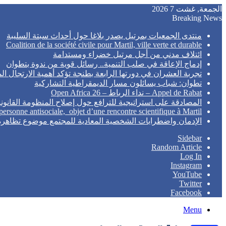
الجمعة, غشت 7 2026
Breaking News
منتدى الجمعيات بمرتيل يصدر بلاغا حول أحداث سبتة السليبة
Coalition de la société civile pour Martil, ville verte et durable
ائتلاف مدني من أجل مرتيل خضراء ومستدامة
إدماج الإعاقة في صلب التنمية.. رسائل قوية من ندوة بتطوان
تجربة العشران في دورتها الرابعة بطنجة تؤكد أهمية الارتجال ا
تطوان: شباب يسائلون مسار الديمقراطية التشاركية
Appel de Rabat – نداء الرباط – Open Africa 26
المصادقة على استراتيجية للترافع حول إصلاح المنظومة القانون
 personne antisociale, objet d’une rencontre scientifique à Martil
الإدمان واضطرابات الشخصية المعادية للمجتمع موضوع تظاهرة
Sidebar
Random Article
Log In
Instagram
YouTube
Twitter
Facebook
Menu