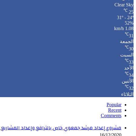
Clear Sky
℃
25
31º - 24º
52%
1.08 km/h
℃
31
الجمعة
℃
30
السبت
℃
33
الأحد
℃
34
الأثنين
℃
32
الثلاثاء
Popular
Recent
Comments
مشروع إعداد مرشد جمعوي خاص بالترافع وإعداد المشاريع ف
16/12/2020