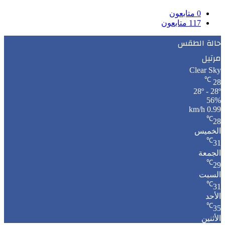
0
متابعون
117
متابعون
حالة الطقس
مرتيل
Clear Sky
℃
28
28º - 28º
56%
0.99 km/h
℃
28
الخميس
℃
31
الجمعة
℃
29
السبت
℃
31
الأحد
℃
35
الأثنين