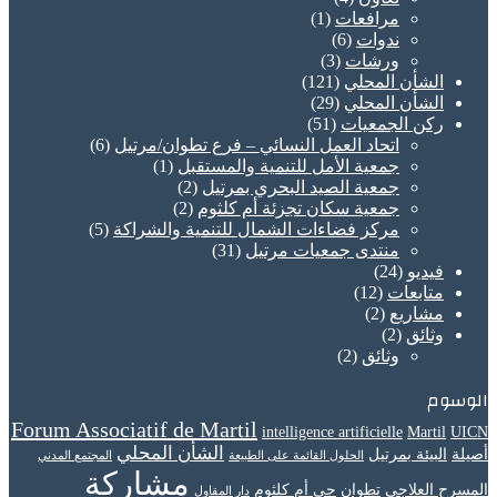
مرافعات
(1)
ندوات
(6)
ورشات
(3)
الشأن المحلي
(121)
الشأن المحلي
(29)
ركن الجمعيات
(51)
اتحاد العمل النسائي – فرع تطوان/مرتيل
(6)
جمعية الأمل للتنمية والمستقبل
(1)
جمعية الصيد البحري بمرتيل
(2)
جمعية سكان تجزئة أم كلثوم
(2)
مركز فضاءات الشمال للتنمية والشراكة
(5)
منتدى جمعيات مرتيل
(31)
فيديو
(24)
متابعات
(12)
مشاريع
(2)
وثائق
(2)
وثائق
(2)
الوسوم
Forum Associatif de Martil
intelligence artificielle
Martil
UICN
الشأن المحلي
أصيلة
البيئة بمرتيل
الحلول القائمة على الطبيعة
المجتمع المدني
مشاركة
المسرح العلاجي
تطوان
حي أم كلثوم
دار المقاول