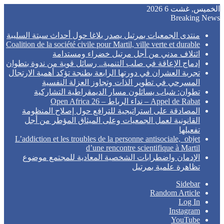
الخميس, غشت 6 2026
Breaking News
منتدى الجمعيات بمرتيل يصدر بلاغا حول أحداث سبتة السليبة
Coalition de la société civile pour Martil, ville verte et durable
ائتلاف مدني من أجل مرتيل خضراء ومستدامة
إدماج الإعاقة في صلب التنمية.. رسائل قوية من ندوة بتطوان
تجربة العشران في دورتها الرابعة بطنجة تؤكد أهمية الارتجال
المسرحي في تطوير الذات وتجاوز العزلة النفسية
تطوان: شباب يسائلون مسار الديمقراطية التشاركية
Appel de Rabat – نداء الرباط – Open Africa 26
المصادقة على استراتيجية للترافع حول إصلاح المنظومة
القانونية لعمل الجمعيات وعلى الميثاق المؤطر من أجل
تفعيلها
L’addiction et les troubles de la personne antisociale, objet
d’une rencontre scientifique à Martil
الإدمان واضطرابات الشخصية المعادية للمجتمع موضوع
تظاهرة علمية بمرتيل
Sidebar
Random Article
Log In
Instagram
YouTube