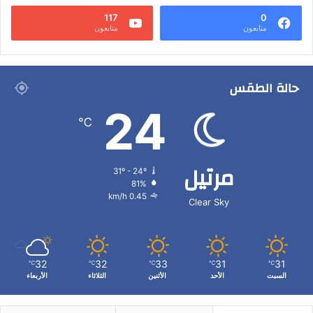
117
0
متابعون
متابعون
حالة الطقس
24
℃
مرتيل
31º - 24º
81%
0.45 km/h
Clear Sky
32
32
33
31
31
℃
℃
℃
℃
℃
السبت
الأحد
الأثنين
الثلاثاء
الأربعاء