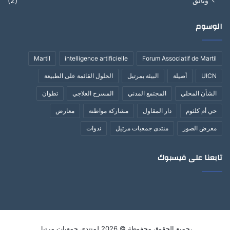
وثائق
(2)
الوسوم
Martil
intelligence artificielle
Forum Associatif de Martil
UICN
أصيلة
البيئة بمرتيل
الحلول القائمة على الطبيعة
الشأن المحلي
المجتمع المدني
المسرح العلاجي
تطوان
حي أم كلثوم
دار المقاول
مشاركة مواطنة
معارض
معرض الصور
منتدى جمعيات مرتيل
ندوات
تابعنا على فيسبوك
،جميع الحقوق محفوظة © 2026 لمنتدى جمعيات مرتيل