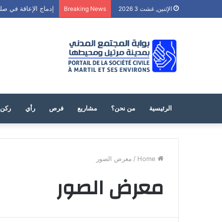
إدماج الإعاقة في صل
الإثنين, غشت 3 2026
Breaking News
الرئيسية
من نحن؟
مشاريع
فرص
رأي
ركن 
Home
/
معرض الصور
معرض الصور