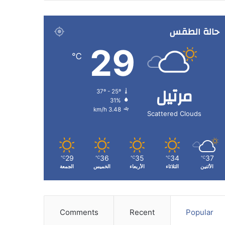
حالة الطقس
29
℃
مرتيل
37º - 25º
31%
3.48 km/h
Scattered Clouds
29
36
35
34
37
℃
℃
℃
℃
℃
الأثنين
الثلاثاء
الأربعاء
الخميس
الجمعة
Comments
Recent
Popular