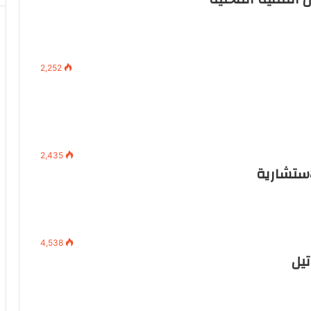
2,252
2,435
استشارية
4,538
يل