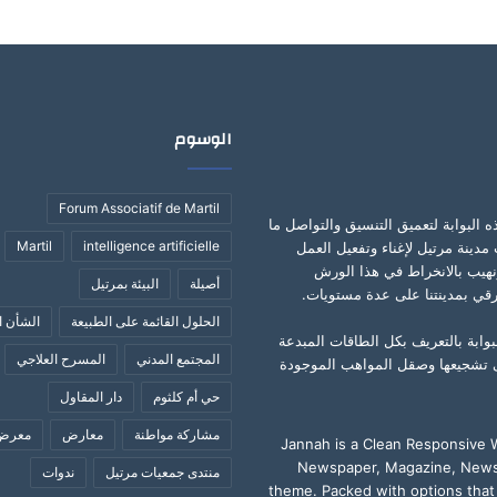
الوسوم
Forum Associatif de Martil
ه البوابة لتعميق التنسيق والتواصل ما
Martil
intelligence artificielle
مدينة مرتيل لإغناء وتفعيل العمل
نهيب بالانخراط في هذا الورش
أصيلة
البيئة بمرتيل
قي بمدينتنا على عدة مستويات.
الحلول القائمة على الطبيعة
الشأن ا
بوابة بالتعريف بكل الطاقات المبدعة
المجتمع المدني
المسرح العلاجي
 تشجيعها وصقل المواهب الموجودة
حي أم كلثوم
دار المقاول
مشاركة مواطنة
معارض
معرض 
Jannah is a Clean Responsive
Newspaper, Magazine, News
منتدى جمعيات مرتيل
ندوات
theme. Packed with options that