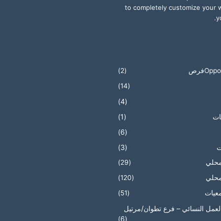
to completely customize your 
y
Oppفرص
(2)
(14)
(4)
ات
(1)
(6)
ت
(3)
محلي
(29)
محلي
(120)
عيات
(51)
العمل النسائي – فرع تطوان/مرتيل
(6)