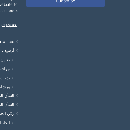
address
website to
our needs.
تصنيفات
ortunités
أرشيف
تعاون
مرافع
ندوات
ورشا
الشأن ال
الشأن ال
ركن الجم
اتحاد 