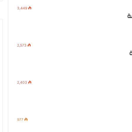
3,449
ة
2,573
ة
2,403
977