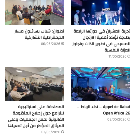
تجربة العشران في دورتها الرابعة
تطوان: شباب يسائلون مسار
بطنجة تؤكد أهمية الارتجال
الديمقراطية التشاركية
المسرحي في تطوير الذات وتجاوز
09/05/2026
العزلة النفسية
11/05/2026
Appel de Rabat – نداء الرباط –
المصادقة على استراتيجية
Open Africa 26
للترافع حول إصلاح المنظومة
القانونية لعمل الجمعيات وعلى
08/05/2026
الميثاق المؤطر من أجل تفعيلها
07/05/2026