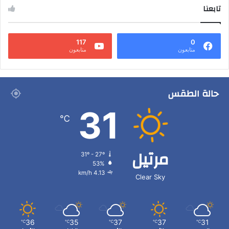
تابعنا
117
0
متابعون
متابعون
حالة الطقس
31
℃
مرتيل
31º - 27º
53%
4.13 km/h
Clear Sky
36
35
37
37
31
℃
℃
℃
℃
℃