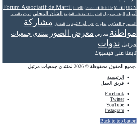
Forum Associatif de Martil
intelligence artificielle
Martil
UICN
الشأن المحلي
أصيلة
البيئة بمرتيل
الحلول القائمة على الطبيعة
المجتمع المدني
مشاركة
المسرح العلاجي
تطوان
حي أم كلثوم
دار المقاول
مواطنة
معرض الصور
منتدى جمعيات
معارض
ندوات
مرتيل
تابعنا على فيسبوك
،جميع الحقوق محفوظة © 2026 لمنتدى جمعيات مرتيل
الرئيسية
فريق العمل
Facebook
Twitter
YouTube
Instagram
Back to top button