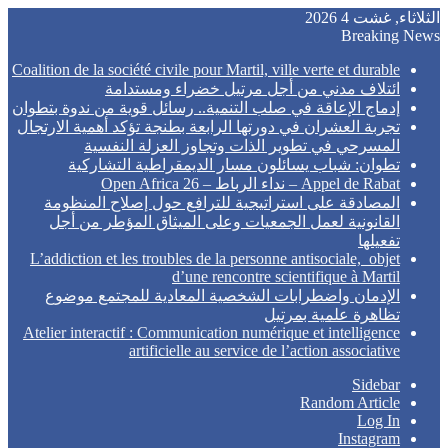
الثلاثاء, غشت 4 2026
Breaking News
Coalition de la société civile pour Martil, ville verte et durable
ائتلاف مدني من أجل مرتيل خضراء ومستدامة
إدماج الإعاقة في صلب التنمية.. رسائل قوية من ندوة بتطوان
تجربة العشران في دورتها الرابعة بطنجة تؤكد أهمية الارتجال
المسرحي في تطوير الذات وتجاوز العزلة النفسية
تطوان: شباب يسائلون مسار الديمقراطية التشاركية
Appel de Rabat – نداء الرباط – Open Africa 26
المصادقة على استراتيجية للترافع حول إصلاح المنظومة
القانونية لعمل الجمعيات وعلى الميثاق المؤطر من أجل
تفعيلها
L’addiction et les troubles de la personne antisociale, objet
d’une rencontre scientifique à Martil
الإدمان واضطرابات الشخصية المعادية للمجتمع موضوع
تظاهرة علمية بمرتيل
Atelier interactif : Communication numérique et intelligence
artificielle au service de l’action associative
Sidebar
Random Article
Log In
Instagram