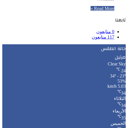
Read More »
تابعنا
0
متابعون
117
متابعون
حالة الطقس
مرتيل
Clear Sky
℃
24
34º - 23º
53%
5.03 km/h
℃
34
الثلاثاء
℃
34
الأربعاء
℃
35
الخميس