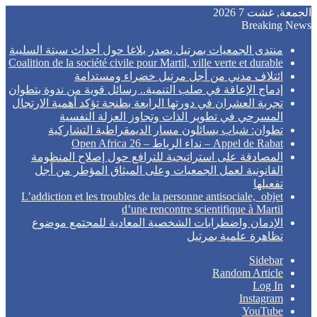
الجمعة, غشت 7 2026
Breaking News
منتدى الجمعيات بمرتيل يصدر بلاغا حول أحداث سبتة السليبة
Coalition de la société civile pour Martil, ville verte et durable
ائتلاف مدني من أجل مرتيل خضراء ومستدامة
إدماج الإعاقة في صلب التنمية.. رسائل قوية من ندوة بتطوان
تجربة العشران في دورتها الرابعة بطنجة تؤكد أهمية الارتجال
المسرحي في تطوير الذات وتجاوز العزلة النفسية
تطوان: شباب يسائلون مسار الديمقراطية التشاركية
Appel de Rabat – نداء الرباط – Open Africa 26
المصادقة على استراتيجية للترافع حول إصلاح المنظومة
القانونية لعمل الجمعيات وعلى الميثاق المؤطر من أجل
تفعيلها
L’addiction et les troubles de la personne antisociale, objet
d’une rencontre scientifique à Martil
الإدمان واضطرابات الشخصية المعادية للمجتمع موضوع
تظاهرة علمية بمرتيل
Sidebar
Random Article
Log In
Instagram
YouTube