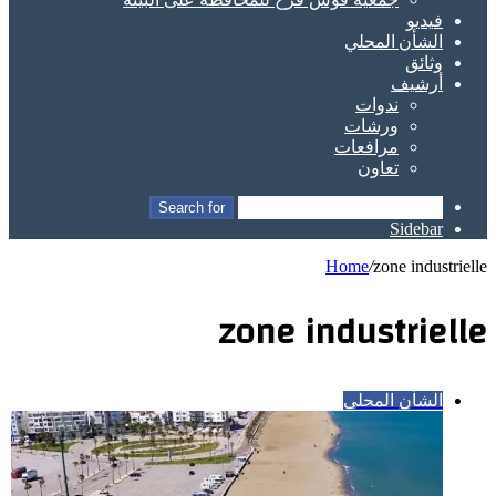
فيديو
الشأن المحلي
وثائق
أرشيف
ندوات
ورشات
مرافعات
تعاون
Search for
Sidebar
Home
/
zone industrielle
zone industrielle
الشأن المحلي