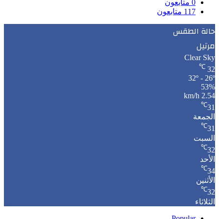
0
متابعون
117
متابعون
حالة الطقس
مرتيل
Clear Sky
℃
32
32º - 26º
53%
2.54 km/h
℃
31
الجمعة
℃
31
السبت
℃
32
الأحد
℃
34
الأثنين
℃
32
الثلاثاء
Popular