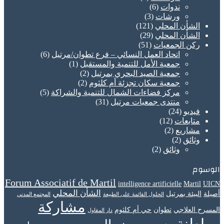
ندوات
(6)
ورشات
(3)
الشأن المحلي
(121)
الشأن المحلي
(29)
ركن الجمعيات
(51)
اتحاد العمل النسائي – فرع تطوان/مرتيل
(6)
جمعية الأمل للتنمية والمستقبل
(1)
جمعية الصيد البحري بمرتيل
(2)
جمعية سكان تجزئة أم كلثوم
(2)
مركز فضاءات الشمال للتنمية والشراكة
(5)
منتدى جمعيات مرتيل
(31)
فيديو
(24)
متابعات
(12)
مشاريع
(2)
وثائق
(2)
وثائق
(2)
الوسوم
Forum Associatif de Martil
intelligence artificielle
Martil
UICN
الشأن المحلي
أصيلة
البيئة بمرتيل
الحلول القائمة على الطبيعة
المجتمع المدني
مشاركة
المسرح العلاجي
تطوان
حي أم كلثوم
دار المقاول
مواطنة