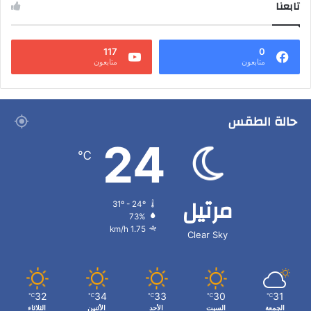
تابعنا
117
0
متابعون
متابعون
حالة الطقس
24
℃
مرتيل
31º - 24º
73%
1.75 km/h
Clear Sky
32
34
33
30
31
℃
℃
℃
℃
℃
الجمعة
السبت
الأحد
الأثنين
الثلاثاء